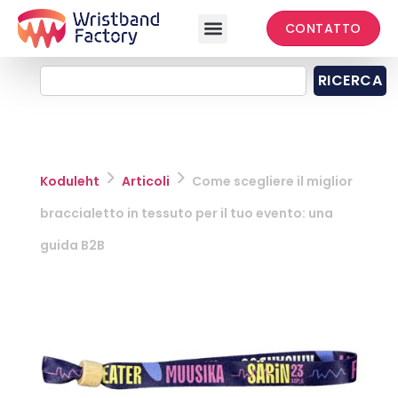
CONTATTO
RICERCA
>
>
Koduleht
Articoli
Come scegliere il miglior
braccialetto in tessuto per il tuo evento: una
guida B2B