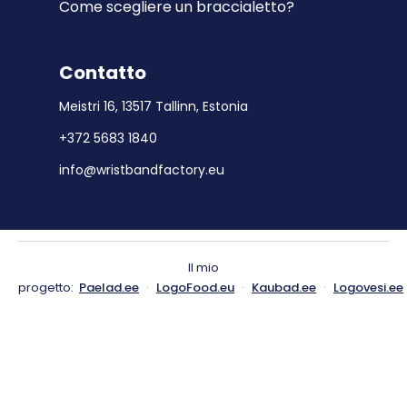
Come scegliere un braccialetto?
Contatto
Meistri 16, 13517 Tallinn, Estonia
+372 5683 1840
info@wristbandfactory.eu
Il mio
progetto:
Paelad.ee
·
LogoFood.eu
·
Kaubad.ee
·
Logovesi.ee